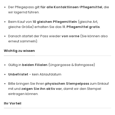
Der Pflegepass gilt
für alle Kontaktlinsen-Pflegemittel
, die
wir lagernd führen.
Beim Kauf von
10 gleichen Pflegemitteln
(gleiche Art,
gleiche Größe) erhalten Sie das
11. Pflegemittel gratis
.
Danach startet der Pass wieder
von vorne
(Sie können also
erneut sammeln).
Wichtig zu wissen
Gültig in
beiden Filialen
(Ungargasse & Bahngasse)
Unbefristet
– kein Ablaufdatum
Bitte bringen Sie Ihren
physischen Stempelpass
zum Einkauf
mit und
zeigen Sie ihn aktiv vor
, damit wir den Stempel
eintragen können.
Ihr Vorteil